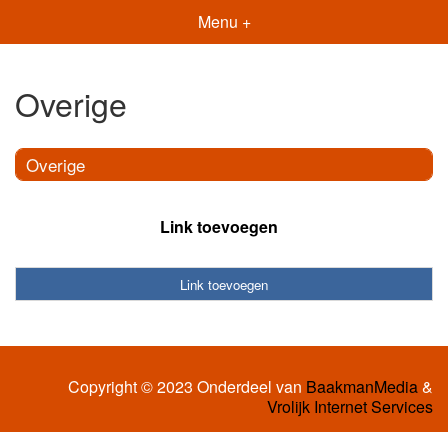
Menu +
Overige
Overige
Link toevoegen
Link toevoegen
Copyright © 2023 Onderdeel van
BaakmanMedia
&
Vrolijk Internet Services